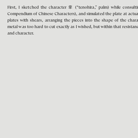
First, I sketched the character 掌 (“tenohira,” palm) while consulti
Compendium of Chinese Characters), and simulated the plate at actual
plates with shears, arranging the pieces into the shape of the chara
metal was too hard to cut exactly as I wished, but within that resistan
and character.