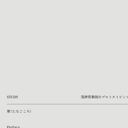
STUDY
箔押用製版のプロトタイピン
掌（たなごころ）
Preface.