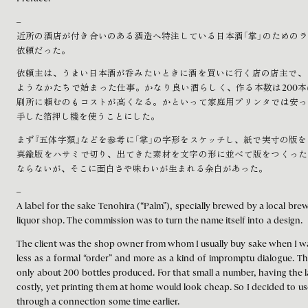
–
近所の酒店が付き合いのある酒造へ特注している日本酒「掌」のための
依頼だった。
依頼主は、うまい日本酒が呑みたいときに酒を買いに行く店の店主で、「
ようなかたちで始まった仕事。かなり良い酒らしく、作る本数は200
刷所に頼むのもコストが高くなる。かといって家庭用プリンタでは安っ
手した箔押し機を使うことにした。
まず『五体字類』などを参考に「掌」の字形をスケッチし、紙で実寸の版を
真鍮版をハサミで切り、出てきた素材を文字の形に並べて版をつくった
ならないが、そこに面白さや味わいが生まれる余白があった。
–
A label for the sake Tenohira (“Palm”), specially brewed by a local br
liquor shop. The commission was to turn the name itself into a design.
The client was the shop owner from whom I usually buy sake when I wa
less as a formal “order” and more as a kind of impromptu dialogue. The
only about 200 bottles produced. For that small a number, having the l
costly, yet printing them at home would look cheap. So I decided to us
through a connection some time earlier.