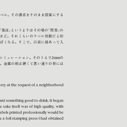
ラベル。その酒名をそのまま図案にする
発注」というよりはその場の「問答」の
本ほど。それくらいのラベル枚数だと印
ぽくなる。そこで、以前に縁あって入
シミュレーション。そのうえで2mmの
。金属の板は硬くて思い通りの形には
ewery at the request of a neighborhood
nt something good to drink. It began
 sake itself was of high quality, with
abels printed professionally would be
e a foil stamping press I had obtained