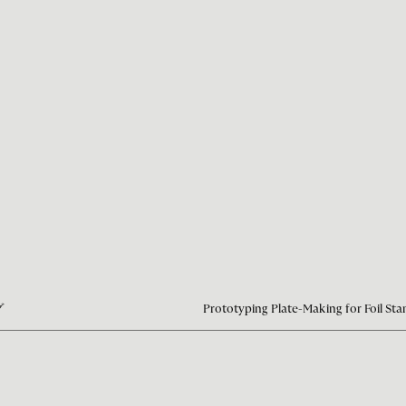
グ
Prototyping Plate-Making for Foil St