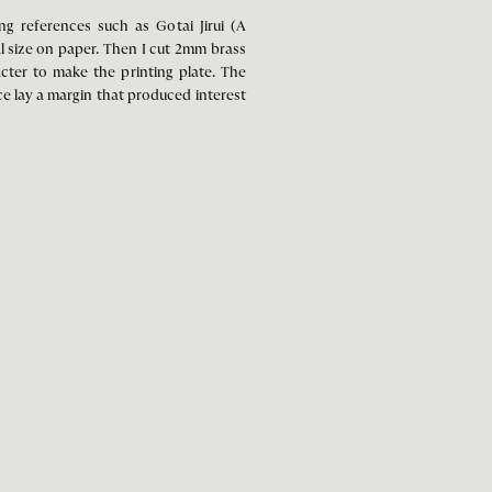
ng references such as Gotai Jirui (A
 size on paper. Then I cut 2mm brass
cter to make the printing plate. The
ce lay a margin that produced interest