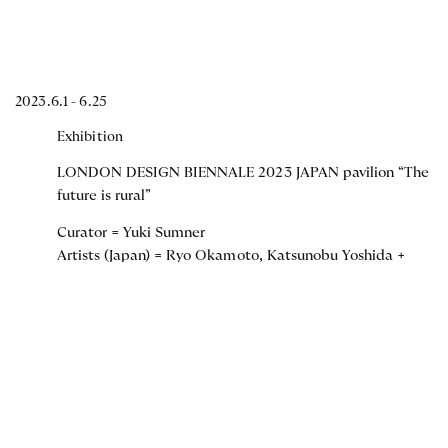
2023.6.1 - 6.25
Exhibition
LONDON DESIGN BIENNALE 2023 JAPAN pavilion “The
future is rural”
Curator = Yuki Sumner
Artists (Japan) = Ryo Okamoto, Katsunobu Yoshida +
Ayuko Inaba, Tatsuhiro Ara + Natsuko Ara
Fabricator (UK) = Mauro Dell’Orco, Riccardo Pellizzon,
Steve Cook
Documentation (photography and video) = Edmund
Sumner, Yuki Sumner
Illustrations = Katsunobu Yoshida (Montage), Ryo
Okamoto (Sketch)
Video editor = Canny Richardson