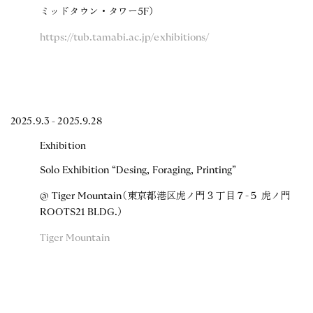
ミッドタウン・タワー5F）
https://tub.tamabi.ac.jp/exhibitions/
2025.9.3 - 2025.9.28
Exhibition
Solo Exhibition “Desing, Foraging, Printing”
@ Tiger Mountain（東京都港区虎ノ門３丁目７-５ 虎ノ門
ROOTS21 BLDG.）
Tiger Mountain