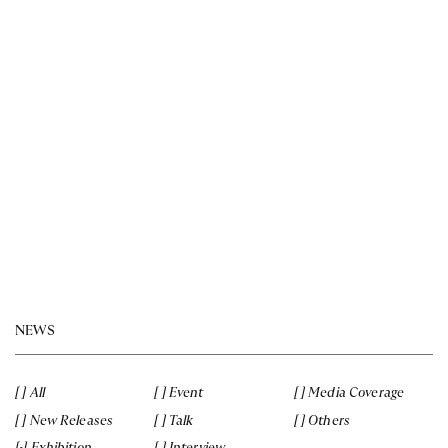
NEWS
All
Event
Media Coverage
New Releases
Talk
Others