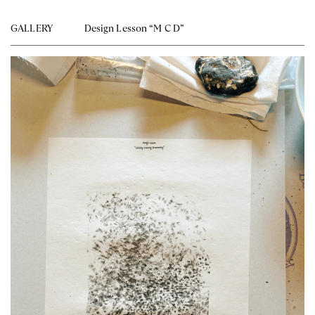
GALLERY
Design Lesson “M C D”