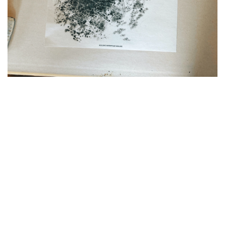
このデザインレッスンは「料理」と「印刷」が重なる場所をつくる試
みだ。異なる世界を一つの場所に繋ぎ止める「結節点」を探り、そ
の結節点に立ち、料理の世界から印刷やデザインを見てみます。
さて、それはどのような姿として立ち上がるでしょうか。
-
This design lesson is an attempt to create a place where
“cooking” and “printing” overlap. We search for the “nodal